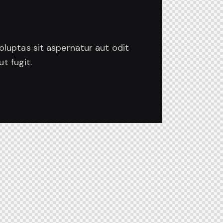
luptas sit aspernatur aut odit
t fugit.