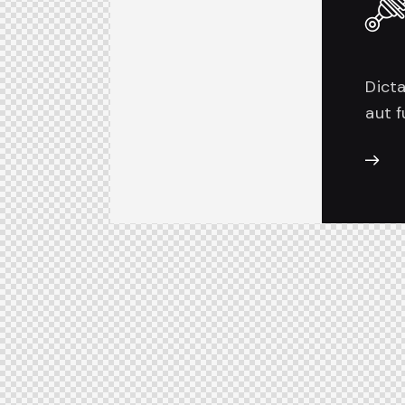
Dict
aut f